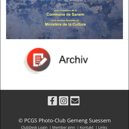
© PCGS Photo-Club Gemeng Suessem
ClubDesk Login
|
Member ginn
|
Kontakt
|
Links