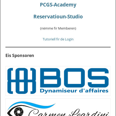
PCGS-Academy
Reservatioun-Studio
(nëmme fir Memberen)
Tutoriell fir de Login
Eis Sponsoren