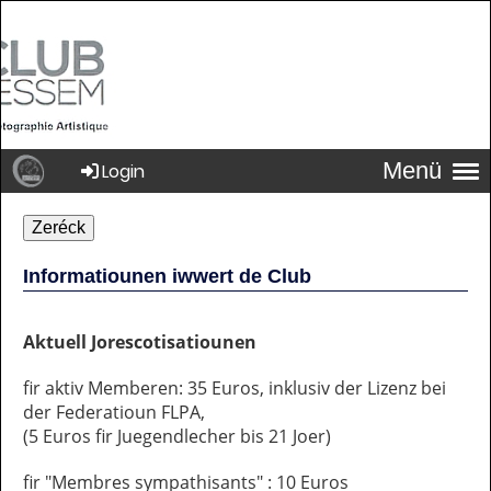
Menü
Login
Zeréck
Informatiounen iwwert de Club
Aktuell Jorescotisatiounen
fir aktiv Memberen: 35 Euros, inklusiv der Lizenz bei
der Federatioun FLPA,
(5 Euros fir Juegendlecher bis 21 Joer)
fir "Membres sympathisants" : 10 Euros