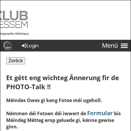
Menü
Login
Zeréck
Et gëtt eng wichteg Ännerung fir de
PHOTO-Talk !!
Méindes Owes gi keng Fotoe méi ugeholl.
Formular
Nëmmen déi Fotoen déi iwwert de
bis
Méindeg Mëtteg erop geluede gi, kënne gewise
ginn.