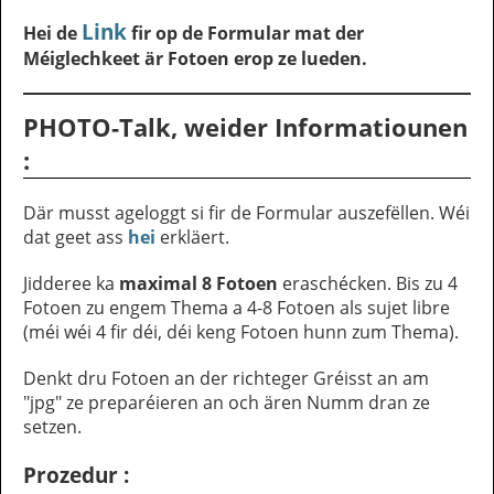
Link
Hei de
fir op de Formular mat der
Méiglechkeet är Fotoen erop ze lueden.
PHOTO-Talk, weider Informatiounen
:
Där musst ageloggt si fir de Formular auszefëllen. Wéi
dat geet ass
hei
erkläert.
Jidderee ka
maximal 8 Fotoen
eraschécken. Bis zu 4
Fotoen zu engem Thema a 4-8 Fotoen als sujet libre
(méi wéi 4 fir déi, déi keng Fotoen hunn zum Thema).
Denkt dru Fotoen an der richteger Gréisst an am
"jpg" ze preparéieren an och ären Numm dran ze
setzen.
Prozedur :