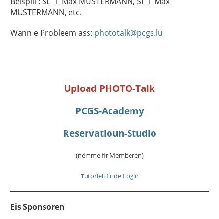
Beispill : SL_1_Max MUSTERMANN, SI_1_Max
MUSTERMANN, etc.
Wann e Probleem ass:
phototalk@pcgs.lu
Upload PHOTO-Talk
PCGS-Academy
Reservatioun-Studio
(nëmme fir Memberen)
Tutoriell fir de Login
Eis Sponsoren