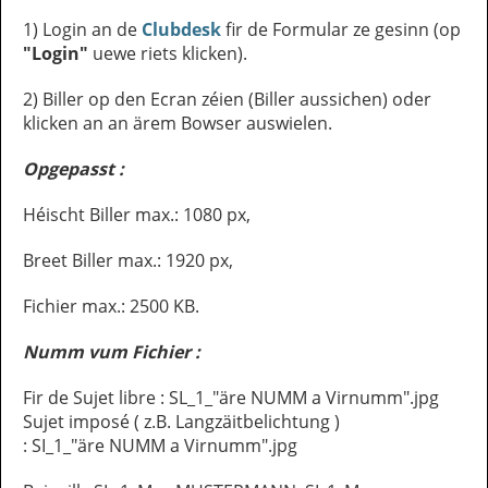
1) Login an de
Clubdesk
fir de Formular ze gesinn (op
"Login"
uewe riets klicken).
2) Biller op den Ecran zéien (Biller aussichen) oder
klicken an an ärem Bowser auswielen.
Opgepasst :
Héischt Biller max.: 1080 px,
Breet Biller max.: 1920 px,
Fichier max.: 2500 KB.
Numm vum Fichier :
Fir de Sujet libre : SL_1_"äre NUMM a Virnumm".jpg
Sujet imposé ( z.B. Langzäitbelichtung )
: SI_1_"äre NUMM a Virnumm".jpg